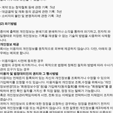
- 계약 또는 청약철회 등에 관한 기록 : 5년
- 대금결제 및 재화 등의 공급에 관한 기록 : 5년
- 소비자의 불만 및 분쟁처리에 관한 기록 : 3년
(2) 파기방법
종이에 출력된 개인정보는 분쇄기로 분쇄하거나 소각을 통하여 파기하고, 전자적 파
일형태로 저장된 개인정보는 기록을 재생할 수 없는 기술적 방법을 사용하여 삭제합
니다.
개인정보 제공
회사는 이용자의 개인정보를 원칙적으로 외부에 제공하지 않습니다. 다만, 아래의 경
우에는 예외로 합니다.
- 이용자들이 사전에 동의한 경우
- 법령의 규정에 의거하거나, 수사 목적으로 법령에 정해진 절차와 방법에 따라 수사기
관의 요구가 있는 경우
이용자 및 법정대리인의 권리와 그 행사방법
이용자는 언제든지 등록되어 있는 자신의 개인정보를 조회하거나 수정할 수 있으며
가입해지를 요청할 수도 있습니다. 이용자들의 개인정보 조회,수정을 위해서는 '개인
정보변경'(또는 '회원정보수정' 등)을 가입해지(동의철회)를 위해서는 "회원탈퇴"를 클
릭하여 본인 확인 절차를 거치신 후 직접 열람, 정정 또는 탈퇴가 가능합니다.
혹은 개인정보관리책임자에게 서면, 전화 또는 이메일로 연락하시면 지체없이 조치하
겠습니다.
귀하가 개인정보의 오류에 대한 정정을 요청하신 경우에는 정정을 완료하기 전까지
당해 개인정보를 이용 또는 제공하지 않습니다. 또한 잘못된 개인정보를 제3자에게 이
미 제공한 경우에는 정정 처리결과를 제3자에게 지체없이 통지하여 정정이 이루어지