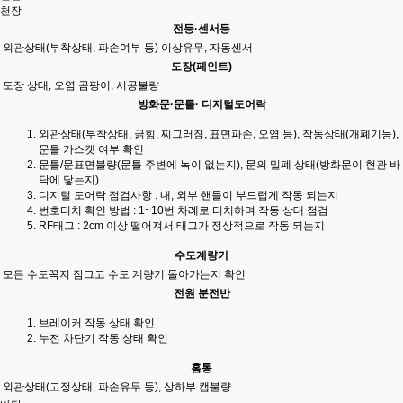
천장
전등·센서등
외관상태(부착상태, 파손여부 등) 이상유무, 자동센서
도장(페인트)
도장 상태, 오염 곰팡이, 시공불량
방화문·문틀· 디지털도어락
외관상태(부착상태, 긁힘, 찌그러짐, 표면파손, 오염 등), 작동상태(개폐기능),
문틀 가스켓 여부 확인
문틀/문표면불량(문틀 주변에 녹이 없는지), 문의 밀폐 상태(방화문이 현관 바
닥에 닿는지)
디지털 도어락 점검사항 : 내, 외부 핸들이 부드럽게 작동 되는지
번호터치 확인 방법 : 1~10번 차례로 터치하며 작동 상태 점검
RF태그 : 2cm 이상 떨어져서 태그가 정상적으로 작동 되는지
수도계량기
모든 수도꼭지 잠그고 수도 계량기 돌아가는지 확인
전원 분전반
브레이커 작동 상태 확인
누전 차단기 작동 상태 확인
홈통
외관상태(고정상태, 파손유무 등), 상하부 캡불량