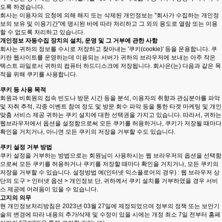
도록 하겠습니다.
회사는 이용자의 요청에 의해 해지 또는 삭제된 개인정보는 "회사가 수집하는 개인정
보의 보유 및 이용기간"에 명시된 바에 따라 처리하고 그 외의 용도로 열람 또는 이용
할 수 없도록 처리하고 있습니다.
개인정보 자동수집 장치의 설치, 운영 및 그 거부에 관한 사항
회사는 귀하의 정보를 수시로 저장하고 찾아내는 '쿠키(cookie)' 등을 운용합니다. 쿠
키란 웹사이트를 운영하는데 이용되는 서버가 귀하의 브라우저에 보내는 아주 작은
텍스트 파일로서 귀하의 컴퓨터 하드디스크에 저장됩니다. 회사은(는) 다음과 같은 목
적을 위해 쿠키를 사용합니다.
쿠키 등 사용 목적
회원과 비회원의 접속 빈도나 방문 시간 등을 분석, 이용자의 취향과 관심분야를 파악
및 자취 추적, 각종 이벤트 참여 정도 및 방문 회수 파악 등을 통한 타겟 마케팅 및 개인
맞춤 서비스 제공 귀하는 쿠키 설치에 대한 선택권을 가지고 있습니다. 따라서, 귀하는
웹브라우저에서 옵션을 설정함으로써 모든 쿠키를 허용하거나, 쿠키가 저장될 때마다
확인을 거치거나, 아니면 모든 쿠키의 저장을 거부할 수도 있습니다.
쿠키 설정 거부 방법
쿠키 설정을 거부하는 방법으로는 회원님이 사용하시는 웹 브라우저의 옵션을 선택함
으로써 모든 쿠키를 허용하거나 쿠키를 저장할 때마다 확인을 거치거나, 모든 쿠키의
저장을 거부할 수 있습니다. 설정방법 예(인터넷 익스플로어의 경우) : 웹 브라우저 상
단의 도구 > 인터넷 옵션 > 개인정보 단, 귀하께서 쿠키 설치를 거부하였을 경우 서비
스 제공에 어려움이 있을 수 있습니다.
고지의 의무
현 개인정보처리방침은 2023년 03월 27일에 제정되었으며 정부의 정책 또는 보안기
술의 변경에 따라 내용의 추가/삭제 및 수정이 있을 시에는 개정 최소 7일 전부터 홈페