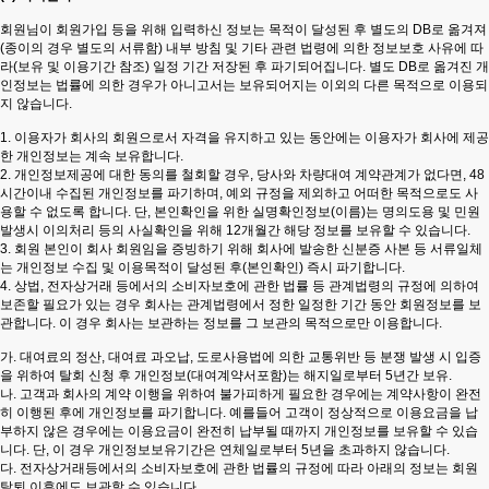
회원님이 회원가입 등을 위해 입력하신 정보는 목적이 달성된 후 별도의 DB로 옮겨져
(종이의 경우 별도의 서류함) 내부 방침 및 기타 관련 법령에 의한 정보보호 사유에 따
라(보유 및 이용기간 참조) 일정 기간 저장된 후 파기되어집니다. 별도 DB로 옮겨진 개
인정보는 법률에 의한 경우가 아니고서는 보유되어지는 이외의 다른 목적으로 이용되
지 않습니다.
1. 이용자가 회사의 회원으로서 자격을 유지하고 있는 동안에는 이용자가 회사에 제공
한 개인정보는 계속 보유합니다.
2. 개인정보제공에 대한 동의를 철회할 경우, 당사와 차량대여 계약관계가 없다면, 48
시간이내 수집된 개인정보를 파기하며, 예외 규정을 제외하고 어떠한 목적으로도 사
용할 수 없도록 합니다. 단, 본인확인을 위한 실명확인정보(이름)는 명의도용 및 민원
발생시 이의처리 등의 사실확인을 위해 12개월간 해당 정보를 보유할 수 있습니다.
3. 회원 본인이 회사 회원임을 증빙하기 위해 회사에 발송한 신분증 사본 등 서류일체
는 개인정보 수집 및 이용목적이 달성된 후(본인확인) 즉시 파기합니다.
4. 상법, 전자상거래 등에서의 소비자보호에 관한 법률 등 관계법령의 규정에 의하여
보존할 필요가 있는 경우 회사는 관계법령에서 정한 일정한 기간 동안 회원정보를 보
관합니다. 이 경우 회사는 보관하는 정보를 그 보관의 목적으로만 이용합니다.
가. 대여료의 정산, 대여료 과오납, 도로사용법에 의한 교통위반 등 분쟁 발생 시 입증
을 위하여 탈회 신청 후 개인정보(대여계약서포함)는 해지일로부터 5년간 보유.
나. 고객과 회사의 계약 이행을 위하여 불가피하게 필요한 경우에는 계약사항이 완전
히 이행된 후에 개인정보를 파기합니다. 예를들어 고객이 정상적으로 이용요금을 납
부하지 않은 경우에는 이용요금이 완전히 납부될 때까지 개인정보를 보유할 수 있습
니다. 단, 이 경우 개인정보보유기간은 연체일로부터 5년을 초과하지 않습니다.
다. 전자상거래등에서의 소비자보호에 관한 법률의 규정에 따라 아래의 정보는 회원
탈퇴 이후에도 보관할 수 있습니다.