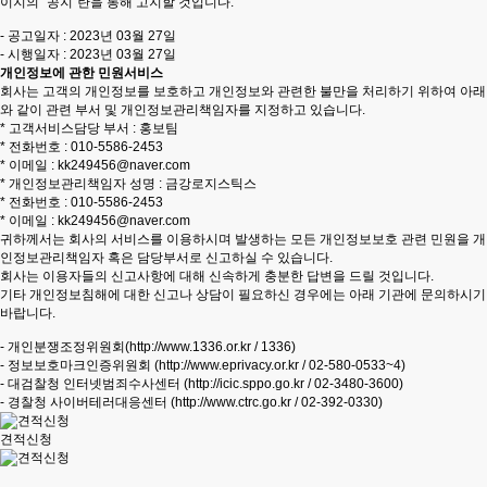
이지의 "공지"란을 통해 고지할 것입니다.
- 공고일자 : 2023년 03월 27일
- 시행일자 : 2023년 03월 27일
개인정보에 관한 민원서비스
회사는 고객의 개인정보를 보호하고 개인정보와 관련한 불만을 처리하기 위하여 아래
와 같이 관련 부서 및 개인정보관리책임자를 지정하고 있습니다.
* 고객서비스담당 부서 : 홍보팀
* 전화번호 :
010-5586-2453
* 이메일 :
kk249456@naver.com
* 개인정보관리책임자 성명 : 금강로지스틱스
* 전화번호 :
010-5586-2453
* 이메일 :
kk249456@naver.com
귀하께서는 회사의 서비스를 이용하시며 발생하는 모든 개인정보보호 관련 민원을 개
인정보관리책임자 혹은 담당부서로 신고하실 수 있습니다.
회사는 이용자들의 신고사항에 대해 신속하게 충분한 답변을 드릴 것입니다.
기타 개인정보침해에 대한 신고나 상담이 필요하신 경우에는 아래 기관에 문의하시기
바랍니다.
- 개인분쟁조정위원회(
http://www.1336.or.kr
/ 1336)
- 정보보호마크인증위원회 (
http://www.eprivacy.or.kr
/ 02-580-0533~4)
- 대검찰청 인터넷범죄수사센터 (
http://icic.sppo.go.kr
/ 02-3480-3600)
- 경찰청 사이버테러대응센터 (
http://www.ctrc.go.kr
/ 02-392-0330)
견적신청