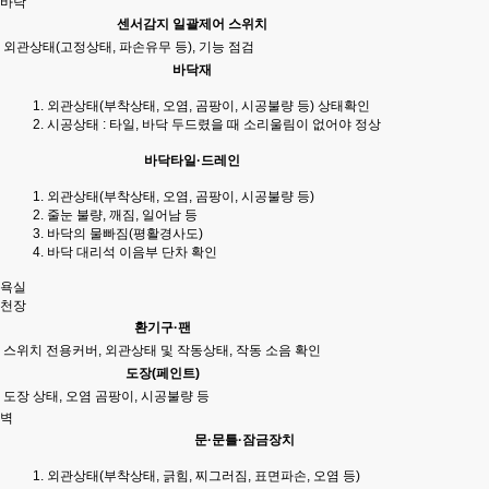
바닥
센서감지 일괄제어 스위치
외관상태(고정상태, 파손유무 등), 기능 점검
바닥재
외관상태(부착상태, 오염, 곰팡이, 시공불량 등) 상태확인
시공상태 : 타일, 바닥 두드렸을 때 소리울림이 없어야 정상
바닥타일·드레인
외관상태(부착상태, 오염, 곰팡이, 시공불량 등)
줄눈 불량, 깨짐, 일어남 등
바닥의 물빠짐(평활경사도)
바닥 대리석 이음부 단차 확인
욕실
천장
환기구·팬
스위치 전용커버, 외관상태 및 작동상태, 작동 소음 확인
도장(페인트)
도장 상태, 오염 곰팡이, 시공불량 등
벽
문·문틀·잠금장치
외관상태(부착상태, 긁힘, 찌그러짐, 표면파손, 오염 등)