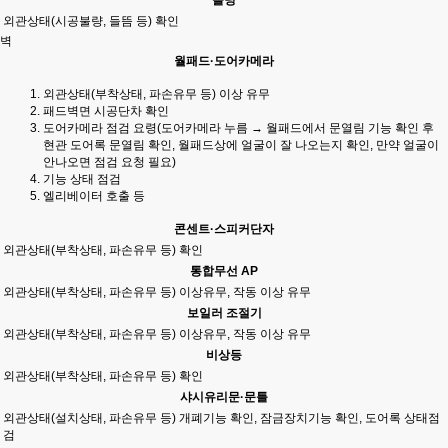
외관상태(시공불량, 들뜸 등) 확인
벽
월패드·도어카메라
외관상태(부착상태, 파손유무 등) 이상 유무
패드벽면 시공단차 확인
도어카메라 점검 요령(도어카메라 누름 → 월패드에서 문열림 기능 확인 후
현관 도어록 문열림 확인, 월패드상에 얼굴이 잘 나오는지 확인, 만약 얼굴이
안나오면 점검 요청 필요)
기능 상태 점검
엘리베이터 호출 등
콘센트·스피커단자
외관상태(부착상태, 파손유무 등) 확인
통합무선 AP
외관상태(부착상태, 파손유무 등) 이상유무, 작동 이상 유무
보일러 조절기
외관상태(부착상태, 파손유무 등) 이상유무, 작동 이상 유무
비상등
외관상태(부착상태, 파손유무 등) 확인
샤시유리문·문틀
외관상태(설치상태, 파손유무 등) 개폐기능 확인, 잠금장치기능 확인, 도어록 상태점
검