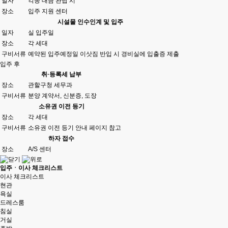
일자
각종 대금 완납 시
장소
입주 지원 센터
시설물 인수인계 및 입주
일자
실 입주일
장소
각 세대
구비서류
예약된 입주예정일 이삿짐 반입 시 경비실에 입출증 제출
입주 후
취·등록세 납부
장소
관할구청 세무과
구비서류
분양 계약서, 신분증, 도장
소유권 이전 등기
장소
각 세대
구비서류
소유권 이전 등기 안내 페이지 참고
하자 접수
장소
A/S 센터
입주ㆍ이사 체크리스트
이사 체크리스트
현관
욕실
드레스룸
침실
거실