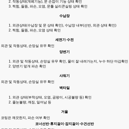
작동상태(개폐기능), 문 손잡이 기능 상태 확인
찍힘, 들뜸, 파손, 오염, 문틀 실리콘실링 상태 확인
수납장
외관상태(수납장 및 문 상태 확인), 수납장 내부(선반, 외관 상태 확인)
찍힘, 들뜸, 파손, 오염 상태 확인
세면기·수전
외관 및 작동상태, 손망실 유무 확인
양변기
외관 및 작동상태, 손망실 유무 확인, 물이 잘 내려가는지, 누수 하단 마감확인
양변기 덮개 파손 확인
샤워기
외관 및 작동상태, 손망실 유무 확인
벽타일
외관 상태(부착상태, 오염, 곰팡이, 시공불량 등) 확인
줄눈불량, 깨짐, 일어남 등
거울
코팅은 깨끗한지, 파손 여부 확인
코너선반·휴지걸이·잡지걸이·수건선반