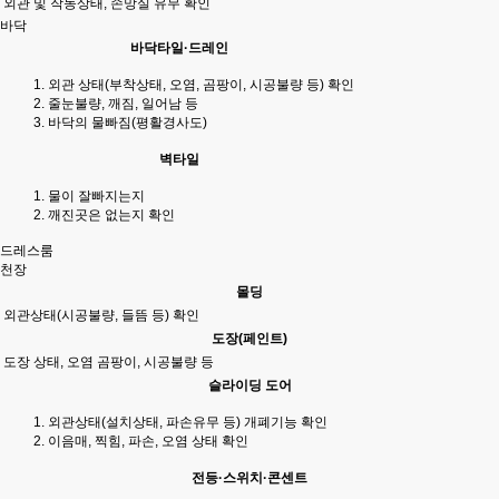
외관 및 작동상태, 손망실 유무 확인
바닥
바닥타일·드레인
외관 상태(부착상태, 오염, 곰팡이, 시공불량 등) 확인
줄눈불량, 깨짐, 일어남 등
바닥의 물빠짐(평활경사도)
벽타일
물이 잘빠지는지
깨진곳은 없는지 확인
드레스룸
천장
몰딩
외관상태(시공불량, 들뜸 등) 확인
도장(페인트)
도장 상태, 오염 곰팡이, 시공불량 등
슬라이딩 도어
외관상태(설치상태, 파손유무 등) 개폐기능 확인
이음매, 찍힘, 파손, 오염 상태 확인
전등·스위치·콘센트