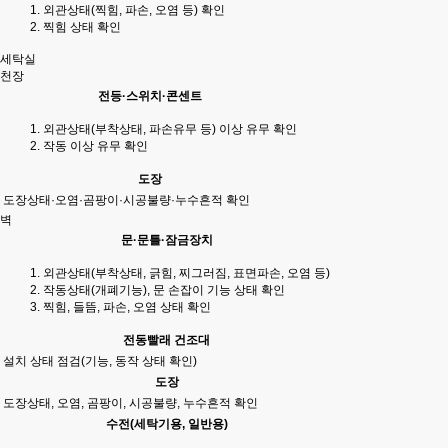
외관상태(찍힘, 파손, 오염 등) 확인
찍힘 상태 확인
세탁실
천장
전등·스위치·콘센트
외관상태(부착상태, 파손유무 등) 이상 유무 확인
작동 이상 유무 확인
도장
도장상태·오염·곰팡이·시공불량·누수흔적 확인
벽
문·문틀·잠금장치
외관상태(부착상태, 긁힘, 찌그러짐, 표면파손, 오염 등)
작동상태(개폐기능), 문 손잡이 기능 상태 확인
찍힘, 들뜸, 파손, 오염 상태 확인
전동빨래 건조대
설치 상태 점검(기능, 동작 상태 확인)
도장
도장상태, 오염, 곰팡이, 시공불량, 누수흔적 확인
수전(세탁기용, 일반용)